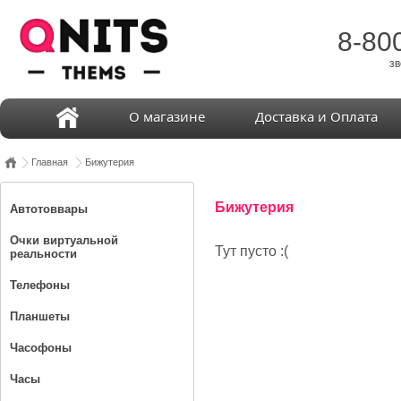
8-80
зв
О магазине
Доставка и Оплата
Главная
Бижутерия
Бижутерия
Автотоввары
Очки виртуальной
Тут пусто :(
реальности
Телефоны
Планшеты
Часофоны
Часы