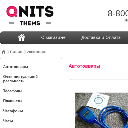
8-80
зв
О магазине
Доставка и Оплата
Главная
Автотоввары
Автотоввары
Автотоввары
Очки виртуальной
реальности
Телефоны
Планшеты
Часофоны
Часы